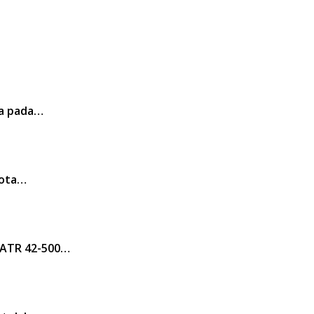
ra pada…
Kota…
 ATR 42-500…