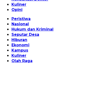
Kuliner
Opini
Peristiwa
Nasional
Hukum dan Kriminal
Seputar Desa
Hiburan
Ekonomi
Kampus
Kuliner
Olah Raga