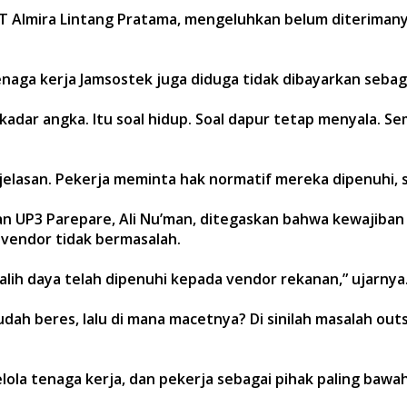
T Almira Lintang Pratama, mengeluhkan belum diterimany
 tenaga kerja Jamsostek juga diduga tidak dibayarkan seb
sekadar angka. Itu soal hidup. Soal dapur tetap menyala. 
elasan. Pekerja meminta hak normatif mereka dipenuhi, 
masan UP3 Parepare, Ali Nu’man, ditegaskan bahwa kewajiba
e vendor tidak bermasalah.
alih daya telah dipenuhi kepada vendor rekanan,” ujarnya
 sudah beres, lalu di mana macetnya? Di sinilah masalah o
la tenaga kerja, dan pekerja sebagai pihak paling bawah.