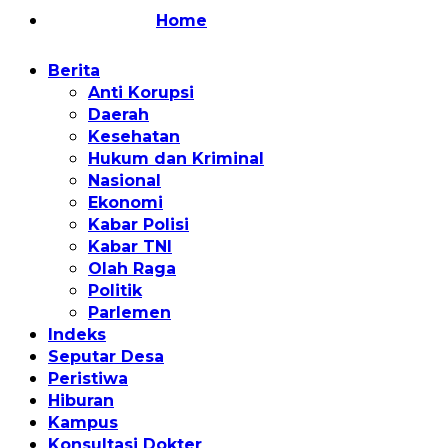
Home
Berita
Anti Korupsi
Daerah
Kesehatan
Hukum dan Kriminal
Nasional
Ekonomi
Kabar Polisi
Kabar TNI
Olah Raga
Politik
Parlemen
Indeks
Seputar Desa
Peristiwa
Hiburan
Kampus
Konsultasi Dokter