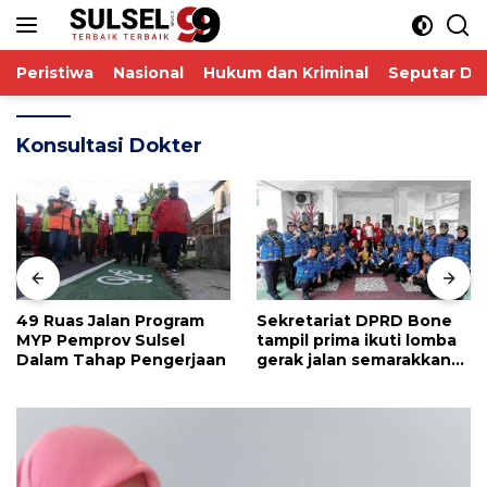
Langsung
ke
konten
Peristiwa
Nasional
Hukum dan Kriminal
Seputar De
Konsultasi Dokter
49 Ruas Jalan Program
Sekretariat DPRD Bone
MYP Pemprov Sulsel
tampil prima ikuti lomba
Dalam Tahap Pengerjaan
gerak jalan semarakkan
HUT RI