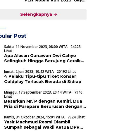
PLN Mobile Run 2025: Gaya
Hidup Sehat dan UMKM
Maju Bersama
Selengkapnya
ular Post
Sabtu, 11 November 2023, 08:00 WITA
24223
Lihat
Apa Alasan Gunawan Dwi Cahyo
Selingkuh Hingga Berujung Ceraikan
Okie Agustina
Jumat, 2 Juni 2023, 10:42 WITA
20192 Lihat
4 Pelaku Tipu-tipu Tiket Konser
Coldplay Terlacak Berada di Sidrap
Minggu, 17 September 2023, 20:14 WITA
7946
Lihat
Besarkan Mr. P dengan Kemiri, Dua
Pria di Parepare Berurusan dengan
Rumah Sakit
Kamis, 31 Oktober 2024, 15:01 WITA
7824 Lihat
Yasir Machmud Resmi Diambil
Sumpah sebagai Wakil Ketua DPRD