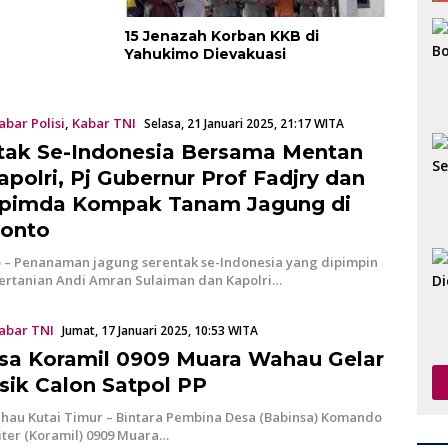
15 Jenazah Korban KKB di
Yahukimo Dievakuasi
abar Polisi
,
Kabar TNI
Selasa, 21 Januari 2025, 21:17 WITA
tak Se-Indonesia Bersama Mentan
apolri, Pj Gubernur Prof Fadjry dan
pimda Kompak Tanam Jagung di
onto
 – Penanaman jagung serentak se-Indonesia yang dipimpin
ertanian Andi Amran Sulaiman dan Kapolri…
abar TNI
Jumat, 17 Januari 2025, 10:53 WITA
sa Koramil 0909 Muara Wahau Gelar
lsik Calon Satpol PP
au Kutai Timur – Bintara Pembina Desa (Babinsa) Komando
iter (Koramil) 0909 Muara…