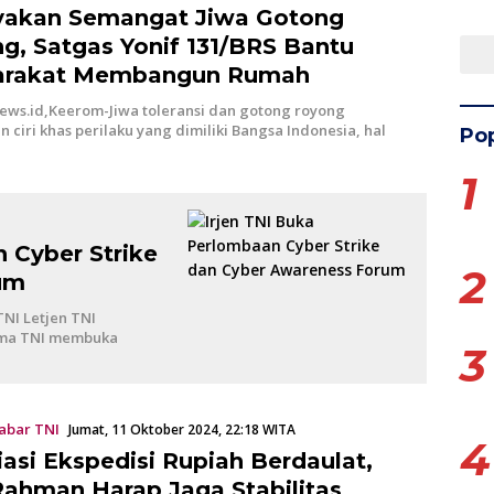
akan Semangat Jiwa Gotong
g, Satgas Yonif 131/BRS Bantu
arakat Membangun Rumah
news.id,Keerom-Jiwa toleransi dan gotong royong
 ciri khas perilaku yang dimiliki Bangsa Indonesia, hal
Pop
1
 Cyber Strike
2
um
TNI Letjen TNI
ima TNI membuka
3
abar TNI
Jumat, 11 Oktober 2024, 22:18 WITA
4
iasi Ekspedisi Rupiah Berdaulat,
 Rahman Harap Jaga Stabilitas