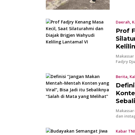
Daerah
,
K
Prof 
Silat
Kelil
Makassar –
Fadjry Dj
Berita
,
Ka
Defin
Konten
Sebal
Makassar-
dan insta
Kabar TNI