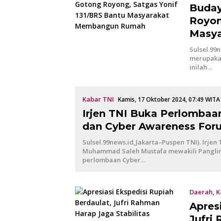
Buday
Royon
Masy
Sulsel.99
merupakan
inilah…
Kabar TNI
Kamis, 17 Oktober 2024, 07:49 WITA
Irjen TNI Buka Perlombaan
dan Cyber Awareness For
Sulsel.99news.id,Jakarta–Puspen TNI). Irjen 
Muhammad Saleh Mustafa mewakili Pangl
perlombaan Cyber…
Daerah
,
K
Apres
Jufri