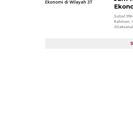
Ekono
Sulsel.99n
Rahman, m
dilaksan