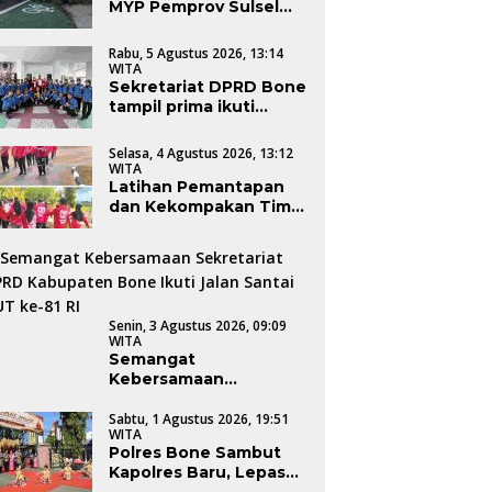
MYP Pemprov Sulsel
etariat DPRD
Kapolres Baru, Lepas AKBP
S
Dalam Tahap
paten Bone Ikuti Jalan
Sugeng Setio Budhi
S
Pengerjaan
Rabu, 5 Agustus 2026, 13:14
ai HUT ke-81 RI
Dengan Tradisi Pedang
B
WITA
Pora
Sekretariat DPRD Bone
tampil prima ikuti
lomba gerak jalan
semarakkan HUT RI
Selasa, 4 Agustus 2026, 13:12
WITA
Latihan Pemantapan
dan Kekompakan Tim
Gerak Jalan Sekretariat
DPRD Bone dalam
Rangka HUT
Kemerdekaan RI Ke-81
Senin, 3 Agustus 2026, 09:09
WITA
Semangat
Kebersamaan
Sekretariat DPRD
Kabupaten Bone Ikuti
Sabtu, 1 Agustus 2026, 19:51
WITA
Jalan Santai HUT ke-81
Polres Bone Sambut
RI
Kapolres Baru, Lepas