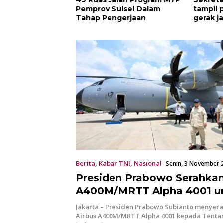
, Destinasi
Pemprov Sulsel Dalam
tampil 
ggulan yang
Tahap Pengerjaan
gerak j
ati Wisatawan
HUT RI
Berita
,
Kabar TNI
,
Nasional
Senin, 3 November 
Presiden Prabowo Serahkan
A400M/MRTT Alpha 4001 u
Perkuat Kekuatan Angkata
Jakarta – Presiden Prabowo Subianto menyer
Indonesia
Airbus A400M/MRTT Alpha 4001 kepada Tentar