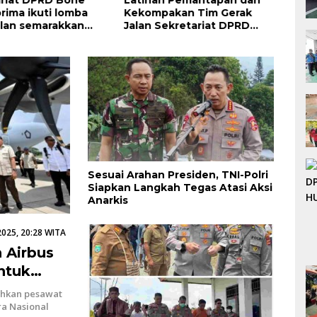
prima ikuti lomba
Kekompakan Tim Gerak
Sekr
alan semarakkan
Jalan Sekretariat DPRD
Kabu
Bone dalam Rangka HUT
Sant
Kemerdekaan RI Ke-81
Sesuai Arahan Presiden, TNI-Polri
Siapkan Langkah Tegas Atasi Aksi
Anarkis
2025, 20:28 WITA
 Airbus
ntuk
n Udara
ahkan pesawat
a Nasional