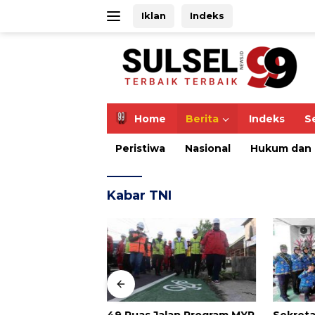
Langsung
Iklan
Indeks
ke
konten
Home
Berita
Indeks
S
Peristiwa
Nasional
Hukum dan 
Kabar TNI
eri di Atas
49 Ruas Jalan Program MYP
Sekreta