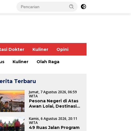
tasi Dokter
Kuliner
Opini
us
Kuliner
Olah Raga
erita Terbaru
Jumat, 7 Agustus 2026, 06:59
WITA
Pesona Negeri di Atas
Awan Lolai, Destinasi
Wisata Unggulan yang
Memikat Hati
Kamis, 6 Agustus 2026, 20:11
Wisatawan
WITA
49 Ruas Jalan Program
angat Kebersamaan
Polres Bone Sambut
S