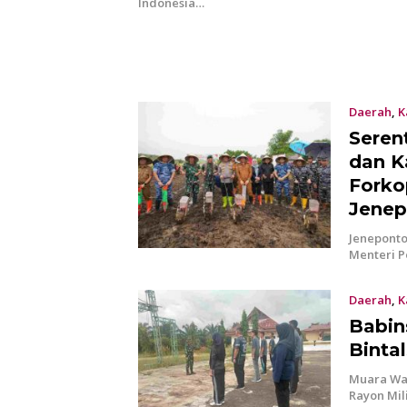
Indonesia…
Daerah
,
K
Seren
dan K
Forko
Jenep
Jeneponto
Menteri P
Daerah
,
K
Babin
Binta
Muara Wah
Rayon Mil