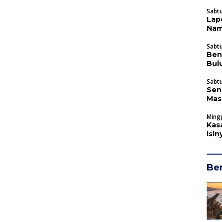
Sabtu
Lap
Nam
Kab
Sabtu
Ben
Bul
Sabtu
Sen
Mas
Mingg
Kas
Isi
Ber