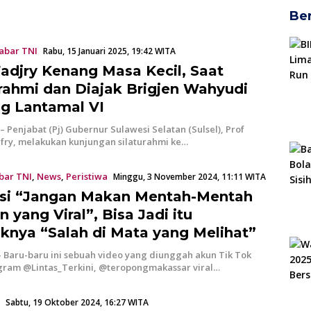
Ber
abar TNI
Rabu, 15 Januari 2025, 19:42 WITA
Fadjry Kenang Masa Kecil, Saat
urahmi dan Diajak Brigjen Wahyudi
ing Lantamal VI
 Penjabat (Pj) Gubernur Sulawesi Selatan (Sulsel), Prof
ufry, melakukan kunjungan silaturahmi ke…
bar TNI
,
News
,
Peristiwa
Minggu, 3 November 2024, 11:11 WITA
isi “Jangan Makan Mentah-Mentah
 yang Viral”, Bisa Jadi itu
iknya “Salah di Mata yang Melihat”
 Baru-baru ini sebuah video yang diunggah akun Tik Tok
gram @Lintas_Terkini, @teropongmakassar viral…
Sabtu, 19 Oktober 2024, 16:27 WITA