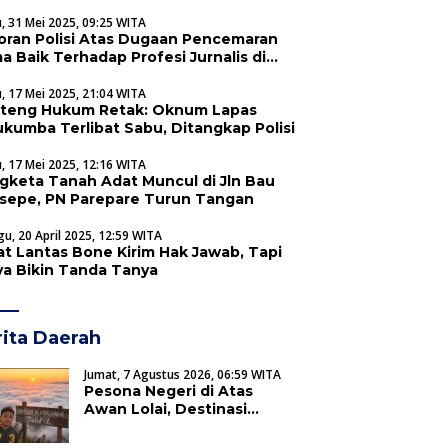
, 31 Mei 2025, 09:25 WITA
oran Polisi Atas Dugaan Pencemaran
a Baik Terhadap Profesi Jurnalis di
upaten Soppeng
, 17 Mei 2025, 21:04 WITA
teng Hukum Retak: Oknum Lapas
ukumba Terlibat Sabu, Ditangkap Polisi
, 17 Mei 2025, 12:16 WITA
gketa Tanah Adat Muncul di Jln Bau
sepe, PN Parepare Turun Tangan
u, 20 April 2025, 12:59 WITA
at Lantas Bone Kirim Hak Jawab, Tapi
nya Bikin Tanda Tanya
ita Daerah
Jumat, 7 Agustus 2026, 06:59 WITA
Pesona Negeri di Atas
Awan Lolai, Destinasi
Wisata Unggulan yang
Memikat Hati Wisatawan