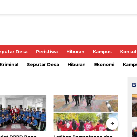
eputar Desa
Peristiwa
Hiburan
Kampus
Konsul
Kriminal
Seputar Desa
Hiburan
Ekonomi
Kamp
B
riat DPRD Bone
Latihan Pemantapan dan
Sem