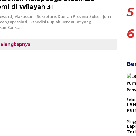
mi di Wilayah 3T
5
ews.id, Makassar – Sekretaris Daerah Provinsi Sulsel, Jufri
engapresiasi Ekspedisi Rupiah Berdaulat yang
akan Bank…
6
Selengkapnya
Ber
Selas
LBH
Pur
Pen
Mingg
Lap
Ter