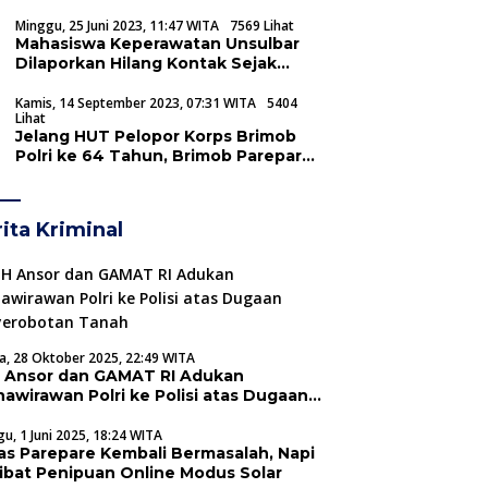
Sulsel dari Partai Gerindra
Minggu, 25 Juni 2023, 11:47 WITA
7569 Lihat
Mahasiswa Keperawatan Unsulbar
Dilaporkan Hilang Kontak Sejak
Kemarin
Kamis, 14 September 2023, 07:31 WITA
5404
Lihat
Jelang HUT Pelopor Korps Brimob
Polri ke 64 Tahun, Brimob Parepare
gelar Pensucian Tunggul Batalyon
ita Kriminal
a, 28 Oktober 2025, 22:49 WITA
 Ansor dan GAMAT RI Adukan
nawirawan Polri ke Polisi atas Dugaan
yerobotan Tanah
u, 1 Juni 2025, 18:24 WITA
as Parepare Kembali Bermasalah, Napi
libat Penipuan Online Modus Solar