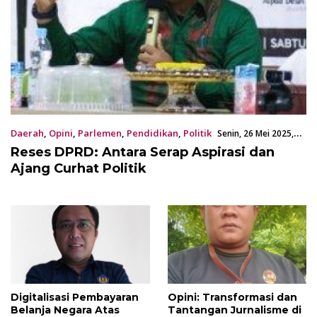
Daerah
,
Opini
,
Parlemen
,
Pendidikan
,
Politik
Senin, 26 Mei 2025,
09:16 WITA
Reses DPRD: Antara Serap Aspirasi dan
Ajang Curhat Politik
Digitalisasi Pembayaran
Opini: Transformasi dan
Belanja Negara Atas
Tantangan Jurnalisme di