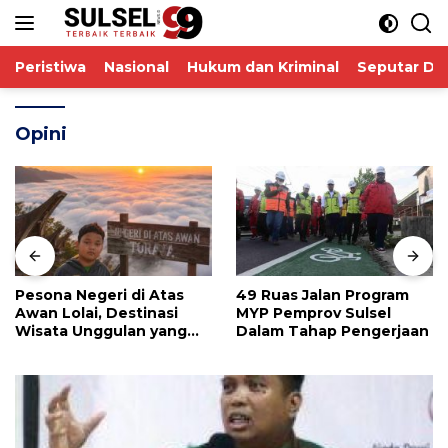
Langsung
ke
konten
Peristiwa
Nasional
Hukum dan Kriminal
Seputar De
Opini
Pesona Negeri di Atas
49 Ruas Jalan Program
Awan Lolai, Destinasi
MYP Pemprov Sulsel
Wisata Unggulan yang
Dalam Tahap Pengerjaan
Memikat Hati Wisatawan