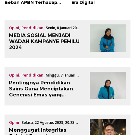
Beban APBN Terhadap
Era Digital
UMKM
Opini
,
Pendidikan
Senin, 8 Januari 2024,
22:35 WITA
MEDIA SOSIAL MENJADI
WADAH KAMPANYE PEMILU
2024
Opini
,
Pendidikan
Minggu, 7 Januari
2024, 16:43 WITA
Pentingnya Pendidikan
Sains Guna Menciptakan
Generasi Emas yang
Berdaya Saing Global
Opini
Selasa, 22 Agustus 2023, 20:23
WITA
Menggugat Integritas