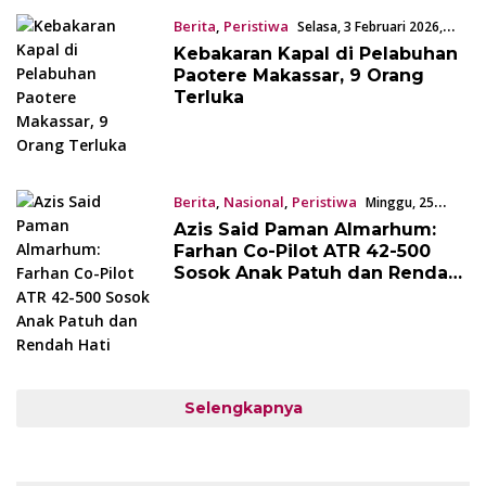
Berita
,
Peristiwa
Selasa, 3 Februari 2026,
09:44 WITA
Kebakaran Kapal di Pelabuhan
Paotere Makassar, 9 Orang
Terluka
Berita
,
Nasional
,
Peristiwa
Minggu, 25
Januari 2026, 23:20 WITA
Azis Said Paman Almarhum:
Farhan Co-Pilot ATR 42-500
Sosok Anak Patuh dan Rendah
Hati
Selengkapnya