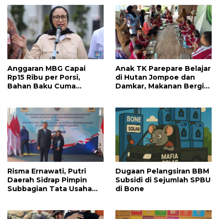
Anggaran MBG Capai
Anak TK Parepare Belajar
Rp15 Ribu per Porsi,
di Hutan Jompoe dan
Bahan Baku Cuma
Damkar, Makanan Bergizi
Maksimal Rp10 Ribu – Lalu
Diantar Langsung SPPG
Uang Sisanya Dilewatkan
ke Mana?
Risma Ernawati, Putri
‎Dugaan Pelangsiran BBM
Daerah Sidrap Pimpin
Subsidi di Sejumlah SPBU
Subbagian Tata Usaha
di Bone
KPPG Makassar