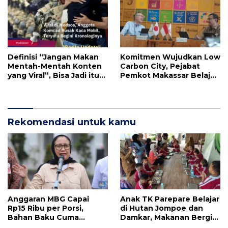
Definisi “Jangan Makan
Komitmen Wujudkan Low
Mentah-Mentah Konten
Carbon City, Pejabat
yang Viral”, Bisa Jadi itu
Pemkot Makassar Belajar
Sebaliknya “Salah di Mata
ke Kota Maniwa Jepang
yang Melihat”
Rekomendasi untuk kamu
Anggaran MBG Capai
Anak TK Parepare Belajar
Rp15 Ribu per Porsi,
di Hutan Jompoe dan
Bahan Baku Cuma
Damkar, Makanan Bergizi
Maksimal Rp10 Ribu – Lalu
Diantar Langsung SPPG