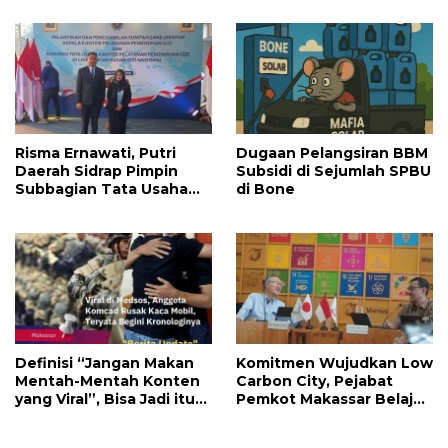
Uang Sisanya Dilewatkan
ke Mana?
Risma Ernawati, Putri
‎Dugaan Pelangsiran BBM
Daerah Sidrap Pimpin
Subsidi di Sejumlah SPBU
Subbagian Tata Usaha
di Bone
KPPG Makassar
Definisi “Jangan Makan
Komitmen Wujudkan Low
Mentah-Mentah Konten
Carbon City, Pejabat
yang Viral”, Bisa Jadi itu
Pemkot Makassar Belajar
Sebaliknya “Salah di Mata
ke Kota Maniwa Jepang
yang Melihat”