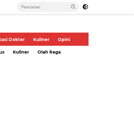
tasi Dokter
Kuliner
Opini
us
Kuliner
Olah Raga