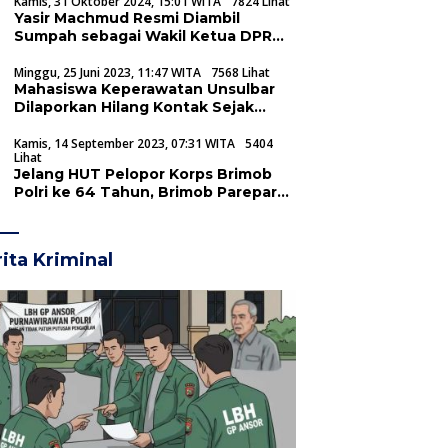
Kamis, 31 Oktober 2024, 15:01 WITA
7824 Lihat
Yasir Machmud Resmi Diambil
Sumpah sebagai Wakil Ketua DPRD
Sulsel dari Partai Gerindra
Minggu, 25 Juni 2023, 11:47 WITA
7568 Lihat
Mahasiswa Keperawatan Unsulbar
Dilaporkan Hilang Kontak Sejak
Kemarin
Kamis, 14 September 2023, 07:31 WITA
5404
Lihat
Jelang HUT Pelopor Korps Brimob
Polri ke 64 Tahun, Brimob Parepare
gelar Pensucian Tunggul Batalyon
ita Kriminal