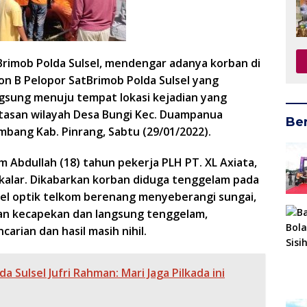
 Brimob Polda Sulsel, mendengar adanya korban di
on B Pelopor SatBrimob Polda Sulsel yang
ngsung menuju tempat lokasi kejadian yang
atasan wilayah Desa Bungi Kec. Duampanua
Ber
bang Kab. Pinrang, Sabtu (29/01/2022).
Abdullah (18) tahun pekerja PLH PT. XL Axiata,
kalar. Dikabarkan korban diduga tenggelam pada
el optik telkom berenang menyeberangi sungai,
ban kecapekan dan langsung tenggelam,
rian dan hasil masih nihil.
a Sulsel Jufri Rahman: Mari Jaga Pilkada ini