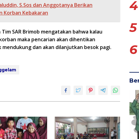
4
luddin, S.Sos dan Anggotanya Berikan
n Korban Kebakaran
5
n Tim SAR Brimob mengatakan bahwa kalau
korban maka pencarian akan dihentikan
6
ak mendukung dan akan dilanjutkan besok pagi.
ggelam
Ber