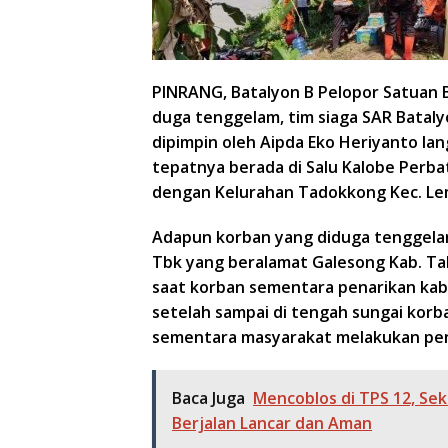
PINRANG
, Batalyon B Pelopor Satuan
duga tenggelam, tim siaga SAR Bataly
dipimpin oleh Aipda Eko Heriyanto la
tepatnya berada di Salu Kalobe Perb
dengan Kelurahan Tadokkong Kec. Lem
Adapun korban yang diduga tenggelam 
Tbk yang beralamat Galesong Kab. Ta
saat korban sementara penarikan kab
setelah sampai di tengah sungai kor
sementara masyarakat melakukan penca
Baca Juga
Mencoblos di TPS 12, Sekd
Berjalan Lancar dan Aman