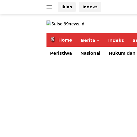
Langsung
Iklan
Indeks
ke
konten
Home
Berita
Indeks
S
Peristiwa
Nasional
Hukum dan 