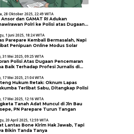
a, 28 Oktober 2025, 22:49 WITA
 Ansor dan GAMAT RI Adukan
nawirawan Polri ke Polisi atas Dugaan
yerobotan Tanah
u, 1 Juni 2025, 18:24 WITA
as Parepare Kembali Bermasalah, Napi
libat Penipuan Online Modus Solar
, 31 Mei 2025, 09:25 WITA
oran Polisi Atas Dugaan Pencemaran
a Baik Terhadap Profesi Jurnalis di
upaten Soppeng
, 17 Mei 2025, 21:04 WITA
teng Hukum Retak: Oknum Lapas
ukumba Terlibat Sabu, Ditangkap Polisi
, 17 Mei 2025, 12:16 WITA
gketa Tanah Adat Muncul di Jln Bau
sepe, PN Parepare Turun Tangan
u, 20 April 2025, 12:59 WITA
at Lantas Bone Kirim Hak Jawab, Tapi
nya Bikin Tanda Tanya