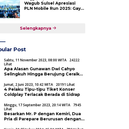
Wagub Sulsel Apresiasi
Untuk Kemaslahatan
PLN Mobile Run 2025: Gaya
Masjid
Hidup Sehat dan UMKM
Maju Bersama
Selengkapnya
ular Post
Sabtu, 11 November 2023, 08:00 WITA
24222
Lihat
Apa Alasan Gunawan Dwi Cahyo
Selingkuh Hingga Berujung Ceraikan
Okie Agustina
Jumat, 2 Juni 2023, 10:42 WITA
20191 Lihat
4 Pelaku Tipu-tipu Tiket Konser
Coldplay Terlacak Berada di Sidrap
Minggu, 17 September 2023, 20:14 WITA
7945
Lihat
Besarkan Mr. P dengan Kemiri, Dua
Pria di Parepare Berurusan dengan
Rumah Sakit