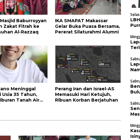
Selas
LBH
Masjid Baburroyyan
IKA SMAPAT Makassar
Pur
n Zakat Fitrah ke
Gelar Buka Puasa Bersama,
Pen
suhan Al-Razzaq
Pererat Silaturahmi Alumni
Mingg
Lap
Ter
Sabtu
Lap
Nam
Kab
Sabtu
Ben
diano Meninggal
Perang Iran dan Israel-AS
Bul
i Usia 35 Tahun,
Memasuki Hari Ketujuh,
iburan Tanah Air
Ribuan Korban Berjatuhan
Sabtu
a
Sen
Mas
Mingg
Kas
Isi