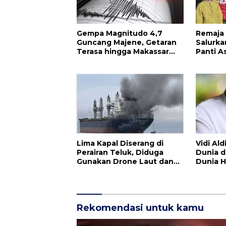
Gempa Magnitudo 4,7
Remaja 
Guncang Majene, Getaran
Salurka
Terasa hingga Makassar
Panti A
dan Gowa
Lima Kapal Diserang di
Vidi Al
Perairan Teluk, Diduga
Dunia d
Gunakan Drone Laut dan
Dunia H
Ranjau Iran
Berduk
Rekomendasi untuk kamu