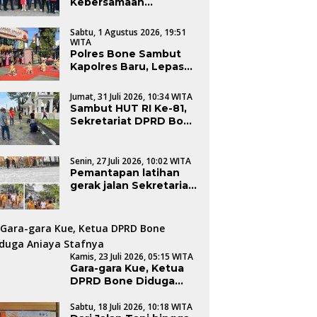
Kebersamaan
Sekretariat DPRD
Kabupaten Bone Ikuti
Sabtu, 1 Agustus 2026, 19:51
Jalan Santai HUT ke-81
WITA
RI
Polres Bone Sambut
Kapolres Baru, Lepas
AKBP Sugeng Setio
Budhi Dengan Tradisi
Jumat, 31 Juli 2026, 10:34 WITA
Pedang Pora
Sambut HUT RI Ke-81,
Sekretariat DPRD Bone
Semarakkan Dengan
Kerja Bakti
Senin, 27 Juli 2026, 10:02 WITA
Pemantapan latihan
gerak jalan Sekretariat
DPRD Kabupaten Bone
Kamis, 23 Juli 2026, 05:15 WITA
Gara-gara Kue, Ketua
DPRD Bone Diduga
Aniaya Stafnya
Sabtu, 18 Juli 2026, 10:18 WITA