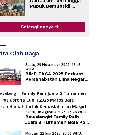
Dari Jalan Tani hingga
Pupuk Bersubsidi,
Dirga Dwi Putra Ashar
Tampung Aspirasi
Strategis Warga
Selengkapnya
Lagoari dalam Reses
ita Olah Raga
Sabtu, 29 November 2025, 18:43
WITA
BIMP-EAGA 2025 Perkuat
Persahabatan Lima Negara:
Ribuan Pelari Semarakkan
5K Run di Makassar
Sabtu, 16 Agustus 2025, 15:26 WITA
Bawalangiri Family Raih
Juara 3 Turnamen Bola Pos
Korona Cup II 2025 Maros
Baru, Sisihkan Hadiah
Minggu, 22 Juni 2025, 20:09 WITA